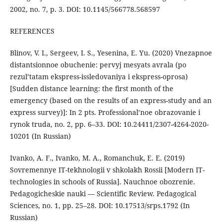
2002, no. 7, p. 3. DOI: 10.1145/566778.568597
REFERENCES
Blinov, V. I., Sergeev, I. S., Yesenina, E. Yu. (2020) Vnezapnoe
distantsionnoe obuchenie: pervyj mesyats avrala (po
rezul’tatam ekspress-issledovaniya i ekspress-oprosa)
[Sudden distance learning: the first month of the
emergency (based on the results of an express-study and an
express survey)]: In 2 pts. Professional’noe obrazovanie i
rynok truda, no. 2, pp. 6–33. DOI: 10.24411/2307-4264-2020-
10201 (In Russian)
Ivanko, A. F., Ivanko, M. A., Romanchuk, E. E. (2019)
Sovremennye IT-tekhnologii v shkolakh Rossii [Modern IT-
technologies in schools of Russia]. Nauchnoe obozrenie.
Pedagogicheskie nauki — Scientific Review. Pedagogical
Sciences, no. 1, pp. 25–28. DOI: 10.17513/srps.1792 (In
Russian)