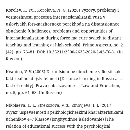
Korolev, K. Yu., Koroleva, N. G. (2020) Vyzovy, problemy i
vozmozhnosti protsessa internatsionalizatsii vuza v
usloviyakh fors-mazhornogo perekhoda na distantsionnoe
obuchenie [Challenges, problems and opportunities of
internationalization during force majeure switch to distant
teaching and learning at high schools]. Primo Aspectu, no. 2
(42), pp. 76–81. DOI: 10.35211/2500-2635-2020-2-42-76-81 (In
Russian)
Kvanina, V. V. (2005) Distantsionnoe obuchenie v Rossii kak
fakt real’noj dejstvitel’nosti [Distance learning in Russia as a
fact of reality]. Pravo i obrazovanie — Law and Education,
no. 5, pp. 61–68. (In Russian)
Nikolaeva, E. I., Strekozova, V. S., Zinovjeva, I. I. (2017)
Svyaz’ uspevaemosti s psikhologicheskimi kharakteristikami
uchenikov 4–7 klassov (longityudnoe issledovanie) [The
relation of educational success with the psychological