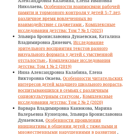
Александровна Калабина, Елена Ивановна
Николаева,
Особенности взаимосвязи рабочей
памяти и тормозного контроля у детей 5–7 лет,
различное время вовлеченных во
взаимодействие с гаджетами
,
Комплексные
исследования детства: Том 7 № 1 (2025)
Эльвира Брониславовна Дунаевская, Каталина
Владимировна Диневич,
Исследование
зрительного восприятия текстов разного
визуального формата у детей с умственной
отсталостью
,
Комплексные исследования
детства: Том 1 № 2 (2019)
Инна Александровна Калабина, Елена
Викторовна Окаева,
Особенности читательских
интересов детей младшего школьного возраста,
воспитывающихся в семьях с различным
социокультурным статусом
,
Комплексные
исследования детства: Том 2 № 2 (2020)
Варвара Владимировна Канюкова, Марина
Валерьевна Кузнецова, Эльвира Брониславовна
Дунаевская,
Особенности проявления
инициативы в общении детей с тяжелыми и
множественными нарушениями в развитии
,