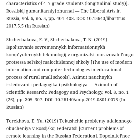
characteristics of 4–7 grade students (longitudinal study)].
Rossiiskij gumanitarniyj zhurnal — The Liberal Arts in
Russia, vol. 6, no. 5, pp. 404–408. DOI: 10.15643/libartrus-
2017.5.5 (In Russian)
Shcherbakova, E. V., Shcherbakova, T. N. (2019)
Ispol’zovanie sovremennykh informatsionnykh
komp’yuternykh tekhnologij v organizatsii obrazovatel’nogo
protsessa sel’skoj malochislennoj shkoly [The use of modern
information and computer technologies in educational
process of rural small schools]. Azimut nauchnykh
issledovanij: pedagogika i psikhologiya — Azimuth of
Scientific Research: Pedagogy and Psychology, vol. 8, no. 1
(26), pp. 305–307. DOI: 10.26140/anip-2019-0801-0075 (In
Russian)
Terekhova, E. Yu. (2019) Tekushchie problemy udalennogo
obucheniya v Rossijskoj Federatsii [Current problems of
remote learning in the Russian Federation]. Dopolnitel’noe