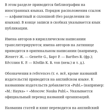
В этом разделе приводится библиография на
иностранных языках. Порядок расположения ссылок
— алфавитный и сплошной (без разделения по
языкам). В конце записи в скобках указывается язык
публикации.
Имена авторов в кириллическом написании
транслитерируются; имена авторов на латинице
приводятся в оригинальном написании (например,
Женетт Ж. — Genette G., Барт Р. — Barthes R. (фр.);
Кёстлин К. Р. — Köstlin K. R. von (нем.) и т. д.).
Обозначения в references (т. е. всё, кроме названий
издательств) приводятся на английском языке. К
названиям издательств добавляется «Publ.» (например:
«М.: Наука» = «Moscow: Nauka Publ.». Указывается
официальный перевод названий организаций.
Названия статей и книг переводятся на английский