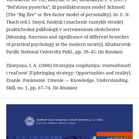
“Bol’shaya pyaterka”, ili pyatifaktornaya model’ lichnosti
[The “Big five” or five-factor model of personality]. In: E. N.
Tkach (ed.). Smysl, funktsii i znachenie raznykh otraslej
prakticheskoj psikhologii v sovremennom obshchestve
[Meaning, functions and significance of different branches
of practical psychology in the modern society]. Khabarovsk:
Pacific National University Publ., pp. 39–45. (In Russian)
Zimnyaya, I. A. (2006) Strategiya vospitaniya: vozmozhnosti
i real’nost’ [Upbringing strategy: Opportunities and reality].
Znanie. Ponimanie. Umenie — Knowledge. Understanding.
Skill, no. 1, pp. 67–74. (In Russian)