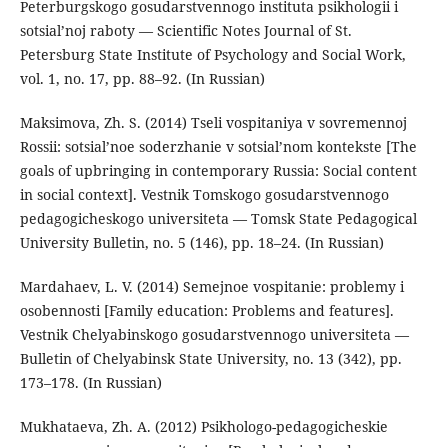
Peterburgskogo gosudarstvennogo instituta psikhologii i
sotsial’noj raboty — Scientific Notes Journal of St.
Petersburg State Institute of Psychology and Social Work,
vol. 1, no. 17, pp. 88–92. (In Russian)
Maksimova, Zh. S. (2014) Tseli vospitaniya v sovremennoj
Rossii: sotsial’noe soderzhanie v sotsial’nom kontekste [The
goals of upbringing in contemporary Russia: Social content
in social context]. Vestnik Tomskogo gosudarstvennogo
pedagogicheskogo universiteta — Tomsk State Pedagogical
University Bulletin, no. 5 (146), pp. 18–24. (In Russian)
Mardahaev, L. V. (2014) Semejnoe vospitanie: problemy i
osobennosti [Family education: Problems and features].
Vestnik Chelyabinskogo gosudarstvennogo universiteta —
Bulletin of Chelyabinsk State University, no. 13 (342), pp.
173–178. (In Russian)
Mukhataeva, Zh. A. (2012) Psikhologo-pedagogicheskie