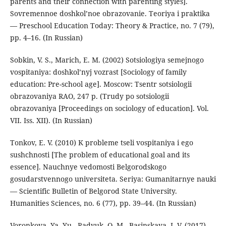
parents and their connection with parenting styles].
Sovremennoe doshkol’noe obrazovanie. Teoriya i praktika
— Preschool Education Today: Theory & Practice, no. 7 (79),
pp. 4–16. (In Russian)
Sobkin, V. S., Marich, E. M. (2002) Sotsiologiya semejnogo
vospitaniya: doshkol’nyj vozrast [Sociology of family
education: Pre-school age]. Moscow: Tsentr sotsiologii
obrazovaniya RAO, 247 p. (Trudy po sotsiologii
obrazovaniya [Proceedings on sociology of education]. Vol.
VII. Iss. XII). (In Russian)
Tonkov, E. V. (2010) K probleme tseli vospitaniya i ego
sushchnosti [The problem of educational goal and its
essence]. Nauchnye vedomosti Belgorodskogo
gosudarstvennogo universiteta. Seriya: Gumanitarnye nauki
— Scientific Bulletin of Belgorod State University.
Humanities Sciences, no. 6 (77), pp. 39–44. (In Russian)
Voronkova, Ya. Yu., Radyuk, O. M., Basinskaya, I. V. (2017)