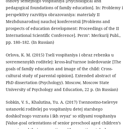
osnovy semejnogo vospitaniya [Psychological and
pedagogical foundations of family education]. In: Problemy i
perspektivy razvitiya obrazovaniya: materialy II
Mezhdunarodnoj nauchoj konferentsii [Problems and
prospects of education development: Proceedings of the II
International Scientific Conference]. Perm’: Merkurij Publ.,
pp. 180–182. (In Russian)
Orlova, K. M. (2015) Tseli vospitaniya i obraz rebenka u
sovremennykh roditelej: kross-kul’turnoe issledovanie [The
goals of family education and image of the child: Cross-
cultural study of parental opinion]. Extended abstract of
PhD dissertation (Psychology). Moscow, Moscow State
University of Psychology and Education, 22 p. (In Russian)
Sobkin, V. S., Khalutina, Yu. A. (2017) Tsennostno-tselevye
ustanovki roditelej po vospitaniyu detej starshego
doshkol’nogo vozrasta i ikh svyaz’ so stilyami vospitaniya
[Value-goal orientations of senior preschool aged children’s