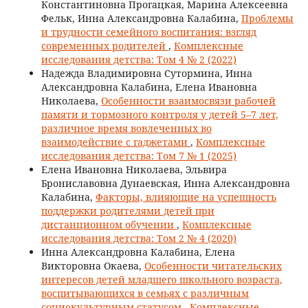
Константиновна Прогацкая, Марина Алексеевна
Фельк, Инна Александровна Калабина,
Проблемы
и трудности семейного воспитания: взгляд
современных родителей
,
Комплексные
исследования детства: Том 4 № 2 (2022)
Надежда Владимировна Сутормина, Инна
Александровна Калабина, Елена Ивановна
Николаева,
Особенности взаимосвязи рабочей
памяти и тормозного контроля у детей 5–7 лет,
различное время вовлеченных во
взаимодействие с гаджетами
,
Комплексные
исследования детства: Том 7 № 1 (2025)
Eлена Ивановна Николаева, Эльвира
Брониславовна Дунаевская, Инна Александровна
Калабина,
Факторы, влияющие на успешность
поддержки родителями детей при
дистанционном обучении
,
Комплексные
исследования детства: Том 2 № 4 (2020)
Инна Александровна Калабина, Елена
Викторовна Окаева,
Особенности читательских
интересов детей младшего школьного возраста,
воспитывающихся в семьях с различным
социокультурным статусом
,
Комплексные