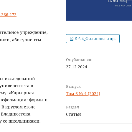
4-266-272
ательное учреждение,
5-6-4_Филипова и др.
ники, абитуриенты
Опубликован
27.12.2024
ых исследований
 университета в
Выпуск
ему: «Карьерная
Том 6 № 4 (2024)
ансформации: формы и
 В круглом столе
Раздел
 Владивостока,
Статьи
у со школьниками.