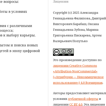
Лицензия
е вопросы:
оты в условиях
Copyright (c) 2025 Александра
Геннадьевна Филипова, Дмитри
Викторович Барабаш, Оксана
твия с различными
Геннадьевна Зубова, Марина
оцесса;
в к выбору карьеры.
Григорьевна Пискарева, Артем
Валерьевич Попутько
пытом и поиска новых
етей в эпоху цифровой
Это произведение доступно по
лицензии Creative Commons
«Attribution-NonCommercial»
(«Атрибуция — Некоммерческое
использование») 4.0 Всемирная
.
Авторы предоставляют материал
условиях
публичной оферты
и
лицензии
CC BY 4.0
. Эта лицензия