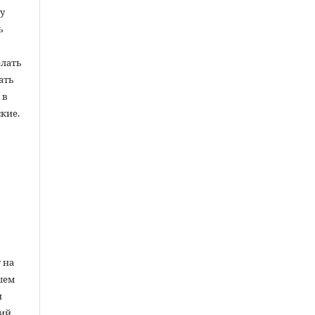
у
ь
елать
ать
 в
кие.
ы
 на
шем
и
ний