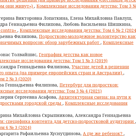
ром они живут»)
,
Комплексные исследования детства: Том 3 №
атерина Викторовна Лопаткина, Елена Михайловна Павлуш,
ндра Геннадьевна Филипова, Любовь Васильевна Шишкина,
 contra»
,
Комплексные исследования детства: Том 6 № 2 (2024
дьевна Филипова,
Подростково-молодежное волонтерство как
значимых вопросов: обзор зарубежных работ
,
Комплексные
еонас Толвайшис,
География детства как новое
лексные исследования детства: Том 1 № 3 (2019)
ксандра Геннадьевна Филипова,
Участие детей в решении
ого опыта (на примере европейских стран и Австралии)
,
м 2 № 3 (2020)
ра Геннадьевна Филипова,
Петербург для подростков:
ксные исследования детства: Том 3 № 4 (2021)
лерия Сергеевна Асафова,
Архитектурная смена: на пути к
дростками городской среды
,
Комплексные исследования
терина Михайловна Скрыпникова, Александра Геннадьевна
и: специфика контента для детско-подростковой аудитории
м 6 № 3 (2024)
аргарита Рафаильевна Хуснутдинова,
А где же ребенок?
,