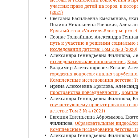
участия: право детей на город, в кото
(2021)
Светлана Васильевна Емельянова, Ек
Полина Николаевна Раевская, Алекса
Круглый стол «Учителя-блогеры: pro et
Леонас Толвайшис, Александра Генна
путь к участию в решении социально 
исследования детства: Том 2 № 3 (2020)
Александра Геннадьевна Филипова, Л
исследовательское направление
,
Комп
Владимир Александрович Козлов, Але
городских вопросов: анализ зарубежн
Комплексные исследования детства: То
Ирина Алексеевна Крылова, Александ
пространства повседневности
,
Компле
Александра Геннадьевна Филипова, Ва
соучаствующему проектированию с по
детства: Том 3 № 4 (2021)
Евгения Евгеньевна Абросимова, Ека
Филипова,
Образовательные видеоблог
Комплексные исследования детства: То
Александра Геннадьевна Филипова, М