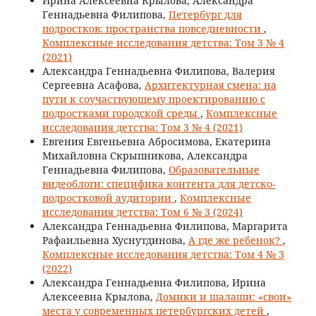
Ирина Алексеевна Крылова, Александра
Геннадьевна Филипова,
Петербург для
подростков: пространства повседневности
,
Комплексные исследования детства: Том 3 № 4
(2021)
Александра Геннадьевна Филипова, Валерия
Сергеевна Асафова,
Архитектурная смена: на
пути к соучаствующему проектированию с
подростками городской среды
,
Комплексные
исследования детства: Том 3 № 4 (2021)
Евгения Евгеньевна Абросимова, Екатерина
Михайловна Скрыпникова, Александра
Геннадьевна Филипова,
Образовательные
видеоблоги: специфика контента для детско-
подростковой аудитории
,
Комплексные
исследования детства: Том 6 № 3 (2024)
Александра Геннадьевна Филипова, Маргарита
Рафаильевна Хуснутдинова,
А где же ребенок?
,
Комплексные исследования детства: Том 4 № 3
(2022)
Александра Геннадьевна Филипова, Ирина
Алексеевна Крылова,
Домики и шалаши: «свои»
места у современных петербургских детей
,