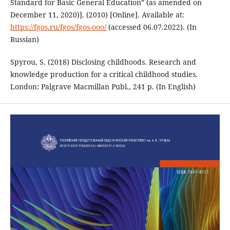
Standard for Basic General Education” (as amended on
December 11, 2020)]. (2010) [Online]. Available at:
https://fgos.ru/fgos/fgos-ooo/
(accessed 06.07.2022). (In
Russian)
Spyrou, S. (2018) Disclosing childhoods. Research and
knowledge production for a critical childhood studies.
London: Palgrave Macmillan Publ., 241 p. (In English)