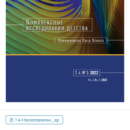
7-4-3 Хуснутдинова _ др