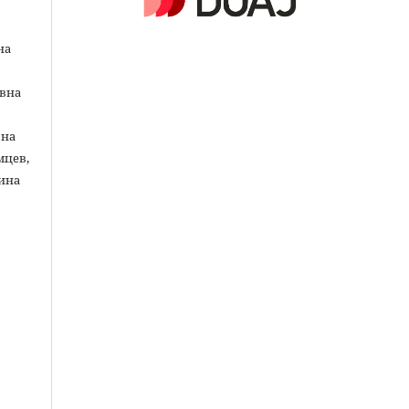
на
вна
вна
мцев,
ина