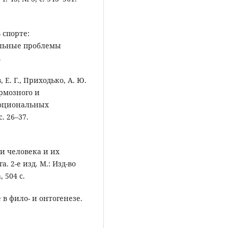
в спорте:
льные проблемы
.
 Е. Г., Приходько, А. Ю.
рмозного и
моциональных
. 26–37.
ии человека и их
 2-е изд. М.: Изд-во
 504 с.
 в фило- и онтогенезе.