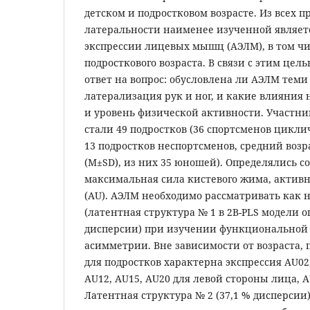
детском и подростковом возрасте. Из всех п
латеральности наименее изученной являет
экспрессии лицевых мышц (АЭЛМ), в том чи
подросткового возраста. В связи с этим цел
ответ на вопрос: обусловлена ли АЭЛМ теми
латерализация рук и ног, и какие влияния
и уровень физической активности. Участн
стали 49 подростков (36 спортсменов цикли
13 подростков неспортсменов, средний возрас
(M±SD), из них 35 юношей). Определялись со
максимальная сила кистевого жима, актив
(AU). АЭЛМ необходимо рассматривать как
(латентная структура № 1 в 2B-PLS модели о
дисперсии) при изучении функциональной
асимметрии. Вне зависимости от возраста, 
для подростков характерна экспрессия AU02,
AU12, AU15, AU20 для левой стороны лица, A
Латентная структура № 2 (37,1 % дисперсии)