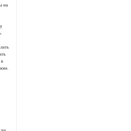
ы на
у
ь
елать
ать
 в
кие.
ы
 на