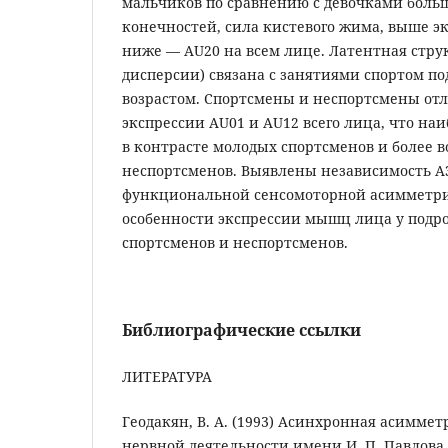
мальчиков по сравнению с девочками боль
конечностей, сила кистевого жима, выше эк
ниже — AU20 на всем лице. Латентная струк
дисперсии) связана с занятиями спортом по
возрастом. Спортсмены и неспортсмены отл
экспрессии AU01 и AU12 всего лица, что на
в контрасте молодых спортсменов и более 
неспортсменов. Выявлены независимость А
функциональной сенсомоторной асимметри
особенности экспрессии мышц лица у подро
спортсменов и неспортсменов.
Библиографические ссылки
ЛИТЕРАТУРА
Геодакян, В. А. (1993) Асинхронная асимме
нервной деятельности имени И. П. Павлова, т.