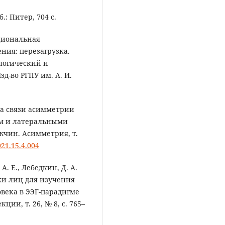
.: Питер, 704 c.
кциональная
ния: перезагрузка.
логический и
д-во РГПУ им. А. И.
нка связи асимметрии
ем и латеральными
чин. Асимметрия, т.
021.15.4.004
 А. Е., Лебедкин, Д. А.
ки лиц для изучения
ека в ЭЭГ-парадигме
ии, т. 26, № 8, с. 765–