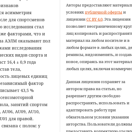
Авторы предоставляют материал
ризнаков
условиях
публичной оферты
и
ся асимметрия
лицензии
CC BY 4.0
. Эта лицензия
сле для спортсменов
позволяет неограниченному круг
ью исследования стал
лиц копировать и распространят
 же факторами, что и
материал на любом носителе и в
 на АЭЛМ оказывают пол
любом формате в любых целях, д
иками исследования
ремиксы, видоизменять, и создав
ческих видов спорта и
новое, опираясь на этот материал
т 16,4 ± 0,9 года
любых целях, включая коммерчес
став тела,
ность лицевых единиц
Данная лицензия сохраняет за
 независимый фактор
автором права на статью, но
писывает 43,5 %
разрешает другим свободно
 сенсомоторной
распространять, использовать и
пола, занятий спортом
адаптировать работу при
 AU06, AU09, AU10,
обязательном условии указания
U01 для правой.
авторства. Пользователи должн
 связана с полом: у
предоставить корректную ссылку