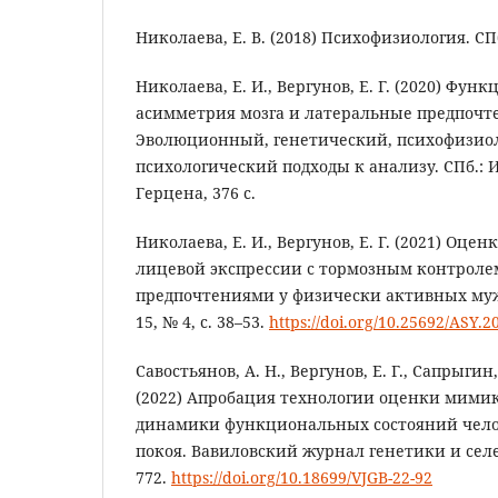
Николаева, Е. B. (2018) Психофизиология. СПб
Николаева, Е. И., Вергунов, Е. Г. (2020) Фун
асимметрия мозга и латеральные предпочте
Эволюционный, генетический, психофизио
психологический подходы к анализу. СПб.: Из
Герцена, 376 с.
Николаева, Е. И., Вергунов, Е. Г. (2021) Оце
лицевой экспрессии с тормозным контрол
предпочтениями у физически активных муж
15, № 4, с. 38–53.
https://doi.org/10.25692/ASY.2
Савостьянов, А. Н., Вергунов, Е. Г., Сапрыгин,
(2022) Апробация технологии оценки мими
динамики функциональных состояний челов
покоя. Вавиловский журнал генетики и селекц
772.
https://doi.org/10.18699/VJGB-22-92