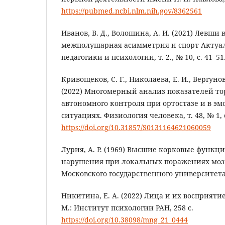
https://pubmed.ncbi.nlm.nih.gov/8362561
Иванов, В. Д., Волошина, А. И. (2021) Левши 
межполушарная асимметрия и спорт Актуа
педагогики и психологии, т. 2., № 10, с. 41–51
Кривощеков, С. Г., Николаева, Е. И., Вергунов,
(2022) Многомерный анализ показателей то
автономного контроля при ортостазе и в э
ситуациях. Физиология человека, т. 48, № 1, с
https://doi.org/10.31857/S0131164621060059
Лурия, А. Р. (1969) Высшие корковые функц
нарушения при локальных поражениях мозга.
Московского государственного университета,
Никитина, Е. А. (2022) Лица и их восприятие
М.: Институт психологии РАН, 258 с.
https://doi.org/10.38098/mng_21_0444