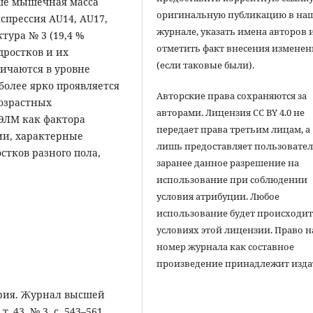
ше мышечная масса
оригинальную публикацию в на
спрессия AU14, AU17,
журнале, указать имена авторов 
тура № 3 (19,4 %
отметить факт внесения измене
дростков и их
(если таковые были).
ичаются в уровне
иболее ярко проявляется
Авторские права сохраняются за
возрастных
авторами. Лицензия CC BY 4.0 не
ЭЛМ как фактора
передает права третьим лицам, а
и, характерные
лишь предоставляет пользовате
стков разного пола,
заранее данное разрешение на
использование при соблюдении
условия атрибуции. Любое
использование будет происходит
условиях этой лицензии. Право н
номер журнала как составное
произведение принадлежит изда
трия. Журнал высшей
 43, № 3, с. 543–561.