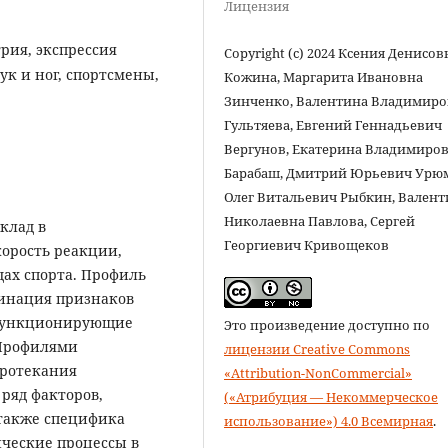
Лицензия
рия, экспрессия
Copyright (c) 2024 Ксения Денисов
к и ног, спортсмены,
Кожина, Маргарита Ивановна
Зинченко, Валентина Владимиро
Гультяева, Евгений Геннадьевич
Вергунов, Екатерина Владимиро
Барабаш, Дмитрий Юрьевич Урю
Олег Витальевич Рыбкин, Валент
Николаевна Павлова, Сергей
клад в
Георгиевич Кривощеков
корость реакции,
дах спорта. Профиль
бинация признаков
 функционирующие
Это произведение доступно по
. Профилями
лицензии Creative Commons
протекания
«Attribution-NonCommercial»
ряд факторов,
(«Атрибуция — Некоммерческое
также специфика
использование») 4.0 Всемирная
.
ические процессы в