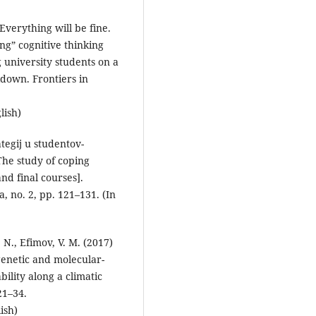
 Everything will be fine.
ng” cognitive thinking
g university students on a
kdown. Frontiers in
lish)
tegij u studentov-
he study of coping
nd final courses].
, no. 2, pp. 121–131. (In
 N., Efimov, V. M. (2017)
enetic and molecular-
bility along a climatic
21–34.
ish)