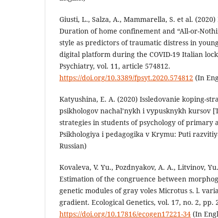
Giusti, L., Salza, A., Mammarella, S. et al. (2020)
Duration of home confinement and “All-or-Nothi
style as predictors of traumatic distress in youn
digital platform during the COVID-19 Italian loc
Psychiatry, vol. 11, article 574812.
https://doi.org/10.3389/fpsyt.2020.574812
(In Eng
Katyushina, E. A. (2020) Issledovanie koping-stra
psikhologov nachal’nykh i vypusknykh kursov [T
strategies in students of psychology of primary a
Psikhologiya i pedagogika v Krymu: Puti razvitiya
Russian)
Kovaleva, V. Yu., Pozdnyakov, A. A., Litvinov, Yu.
Estimation of the congruence between morphog
genetic modules of gray voles Microtus s. l. varia
gradient. Ecological Genetics, vol. 17, no. 2, pp. 
https://doi.org/10.17816/ecogen17221-34
(In Engl