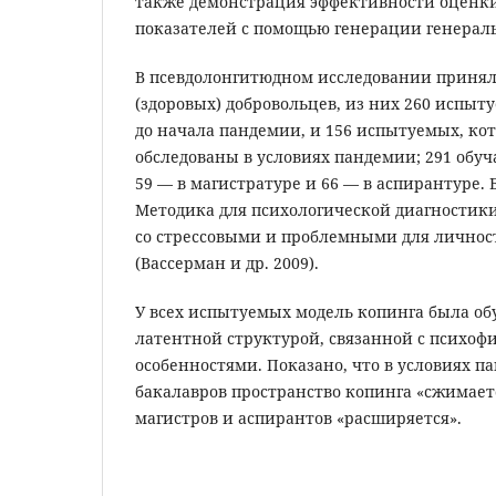
также демонстрация эффективности оценк
показателей с помощью генерации генерал
В псевдолонгитюдном исследовании принял
(здоровых) добровольцев, из них 260 испыт
до начала пандемии, и 156 испытуемых, ко
обследованы в условиях пандемии; 291 обу
59 — в магистратуре и 66 — в аспирантуре.
Методика для психологической диагностики
со стрессовыми и проблемными для лично
(Вассерман и др. 2009).
У всех испытуемых модель копинга была об
латентной структурой, связанной с психо
особенностями. Показано, что в условиях п
бакалавров пространство копинга «сжимаетс
магистров и аспирантов «расширяется».