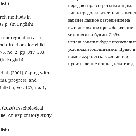
lish)
передает права третьим лицам, а
лишь предоставляет пользовате
arch methods in
заранее данное разрешение на
8 p. (In English)
использование при соблюдении
условия атрибуции. Любое
motion regulation as a
использование будет происходит
nd directions for child
условиях этой лицензии. Право н
5, no. 2, pp. 317–333.
номер журнала как составное
(In English)
произведение принадлежит изда
et al. (2001) Coping with
ems, progress, and
lletin, vol. 127, no. 1,
S. (2020) Psychological
hile: An exploratory study.
lish)