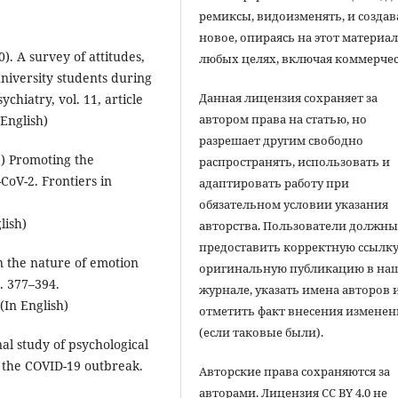
ремиксы, видоизменять, и создав
новое, опираясь на этот материал
). A survey of attitudes,
любых целях, включая коммерчес
university students during
Данная лицензия сохраняет за
chiatry, vol. 11, article
автором права на статью, но
English)
разрешает другим свободно
21) Promoting the
распространять, использовать и
-CoV-2. Frontiers in
адаптировать работу при
обязательном условии указания
lish)
авторства. Пользователи должн
предоставить корректную ссылку
On the nature of emotion
оригинальную публикацию в на
p. 377–394.
журнале, указать имена авторов 
(In English)
отметить факт внесения измене
(если таковые были).
onal study of psychological
r the COVID-19 outbreak.
Авторские права сохраняются за
авторами. Лицензия CC BY 4.0 не