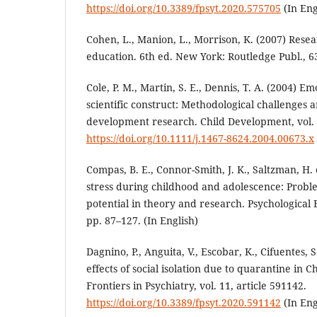
https://doi.org/10.3389/fpsyt.2020.575705
(In Eng
Cohen, L., Manion, L., Morrison, K. (2007) Rese
education. 6th ed. New York: Routledge Publ., 63
Cole, P. M., Martin, S. E., Dennis, T. A. (2004) E
scientific construct: Methodological challenges a
development research. Child Development, vol. 7
https://doi.org/10.1111/j.1467-8624.2004.00673.x
Compas, B. E., Connor-Smith, J. K., Saltzman, H. 
stress during childhood and adolescence: Probl
potential in theory and research. Psychological Bu
pp. 87–127. (In English)
Dagnino, P., Anguita, V., Escobar, K., Cifuentes, 
effects of social isolation due to quarantine in C
Frontiers in Psychiatry, vol. 11, article 591142.
https://doi.org/10.3389/fpsyt.2020.591142
(In Eng