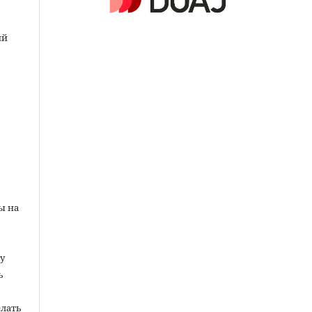
ий
ы на
у
ь
елать