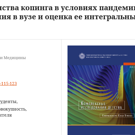
ства копинга в условиях пандеми
ия в вузе и оценка ее интегральн
к и Медицины
2-115-123
туденты,
вокупность,
нтеля