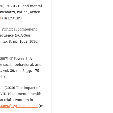
2020) COVID-19 and mental
hiatry, vol. 11, article
8
(In English)
19) Principal component
 sequence (PCA-Seq).
, no. 8, pp. 1032–1036.
 (2007) G*Power 3: A
he social, behavioral, and
vol. 39, no. 2, pp. 175–
sh)
 al. (2020) The impact of
OVID-19 on mental health:
n trial. Frontiers in
0.3389/fpsyt.2020.00533
(In