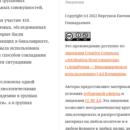
и групповых
Лицензия
ьных совокупностей.
Copyright (c) 2022 Вергунов Евген
и участие 416
Геннадьевич
уемых, обследованных
торые были
чающих в бакалавриате,
Это произведение доступно по
 Была использована
лицензии Creative Commons
 способов совладания
«Attribution-NonCommercial»
сти ситуациями
(«Атрибуция — Некоммерческое
использование») 4.0 Всемирная
.
условлена одной
Авторы предоставляют материал
физиологическими
условиях
публичной оферты
и
андемии в группах
лицензии
CC BY 4.0
. Эта лицензия
я», а в группах
позволяет неограниченному круг
лиц копировать и распространят
материал на любом носителе и в
любом формате в любых целях, д