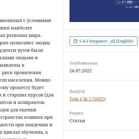
связанных с условиями
опики наиболее
ых регионах мира.
5-4-2 Vergunov _all (English)
орые позволяют людям
туденты вузов были
жилыми людьми и
Опубликован
выявлены в
26.07.2022
 риск проявления
упп населения. Можно
ному процессу будет
Выпуск
 и старших курсов (для
Том 4 № 2 (2022)
антов и аспирантов.
одов для оценки
Раздел
странства копинга при
Статьи
ьности при пандемии и
х циклах обучения, а