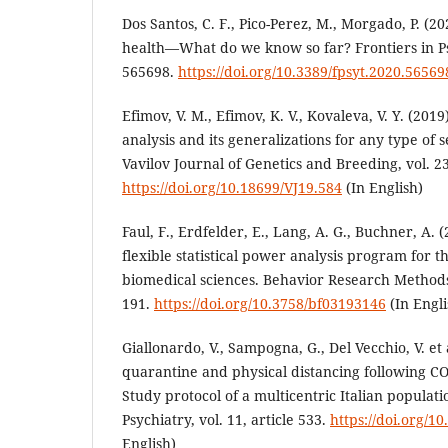
Dos Santos, C. F., Pico-Perez, M., Morgado, P. (
health—What do we know so far? Frontiers in Psyc
565698.
https://doi.org/10.3389/fpsyt.2020.56569
Efimov, V. M., Efimov, K. V., Kovaleva, V. Y. (20
analysis and its generalizations for any type of
Vavilov Journal of Genetics and Breeding, vol. 23
https://doi.org/10.18699/VJ19.584
(In English)
Faul, F., Erdfelder, E., Lang, A. G., Buchner, A.
flexible statistical power analysis program for t
biomedical sciences. Behavior Research Methods, 
191.
https://doi.org/10.3758/bf03193146
(In Engli
Giallonardo, V., Sampogna, G., Del Vecchio, V. et
quarantine and physical distancing following C
Study protocol of a multicentric Italian populatio
Psychiatry, vol. 11, article 533.
https://doi.org/1
English)