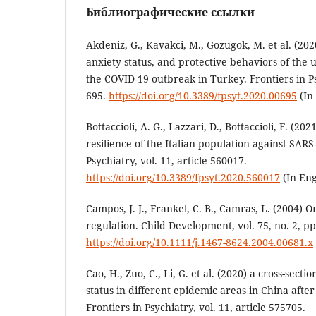
Библиографические ссылки
Akdeniz, G., Kavakci, M., Gozugok, M. et al. (2020
anxiety status, and protective behaviors of the 
the COVID-19 outbreak in Turkey. Frontiers in Psy
695.
https://doi.org/10.3389/fpsyt.2020.00695
(In 
Bottaccioli, A. G., Lazzari, D., Bottaccioli, F. (20
resilience of the Italian population against SARS
Psychiatry, vol. 11, article 560017.
https://doi.org/10.3389/fpsyt.2020.560017
(In Eng
Campos, J. J., Frankel, C. B., Camras, L. (2004) 
regulation. Child Development, vol. 75, no. 2, p
https://doi.org/10.1111/j.1467-8624.2004.00681.x
Cao, H., Zuo, C., Li, G. et al. (2020) a cross-secti
status in different epidemic areas in China afte
Frontiers in Psychiatry, vol. 11, article 575705.