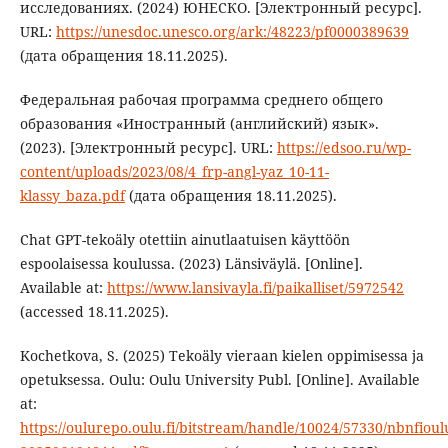
исследованиях. (2024) ЮНЕСКО. [Электронный ресурс].
URL:
https://unesdoc.unesco.org/ark:/48223/pf0000389639
(дата обращения 18.11.2025).
Федеральная рабочая программа среднего общего
образования «Иностранный (английский) язык».
(2023). [Электронный ресурс]. URL:
https://edsoo.ru/wp-
content/uploads/2023/08/4_frp-angl-yaz_10-11-
klassy_baza.pdf
(дата обращения 18.11.2025).
Chat GPT-tekoäly otettiin ainutlaatuisen käyttöön
espoolaisessa koulussa. (2023) Länsiväylä. [Online].
Available at:
https://www.lansivayla.fi/paikalliset/5972542
(accessed 18.11.2025).
Kochetkova, S. (2025) Tekoäly vieraan kielen oppimisessa ja
opetuksessa. Oulu: Oulu University Publ. [Online]. Available
at:
https://oulurepo.oulu.fi/bitstream/handle/10024/57330/nbnfioul