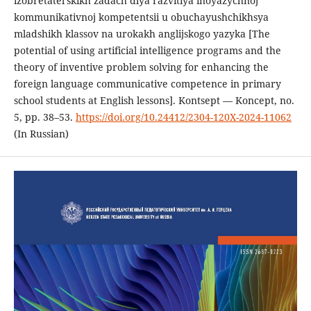
izobretatel’skikh zadach dlya razvitiya inoyazychnoj
kommunikativnoj kompetentsii u obuchayushchikhsya
mladshikh klassov na urokakh anglijskogo yazyka [The
potential of using artificial intelligence programs and the
theory of inventive problem solving for enhancing the
foreign language communicative competence in primary
school students at English lessons]. Kontsept — Koncept, no.
5, pp. 38–53.
https://doi.org/10.24412/2304-120X-2024-11062
(In Russian)