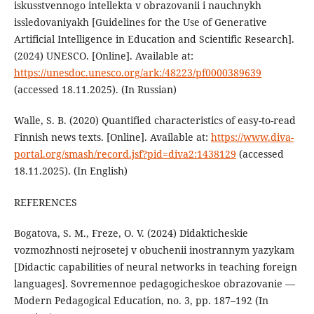
iskusstvennogo intellekta v obrazovanii i nauchnykh
issledovaniyakh [Guidelines for the Use of Generative
Artificial Intelligence in Education and Scientific Research].
(2024) UNESCO. [Online]. Available at:
https://unesdoc.unesco.org/ark:/48223/pf0000389639
(accessed 18.11.2025). (In Russian)
Walle, S. B. (2020) Quantified characteristics of easy-to-read
Finnish news texts. [Online]. Available at:
https://www.diva-
portal.org/smash/record.jsf?pid=diva2:1438129
(accessed
18.11.2025). (In English)
REFERENCES
Bogatova, S. M., Freze, O. V. (2024) Didakticheskie
vozmozhnosti nejrosetej v obuchenii inostrannym yazykam
[Didactic capabilities of neural networks in teaching foreign
languages]. Sovremennoe pedagogicheskoe obrazovanie —
Modern Pedagogical Education, no. 3, pp. 187–192 (In