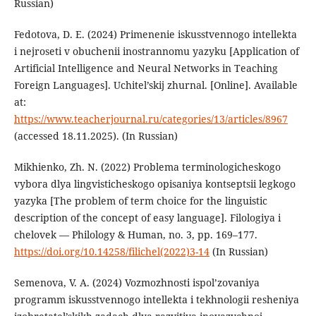
Russian)
Fedotova, D. E. (2024) Primenenie iskusstvennogo intellekta
i nejroseti v obuchenii inostrannomu yazyku [Application of
Artificial Intelligence and Neural Networks in Teaching
Foreign Languages]. Uchitel’skij zhurnal. [Online]. Available
at:
https://www.teacherjournal.ru/categories/13/articles/8967
(accessed 18.11.2025). (In Russian)
Mikhienko, Zh. N. (2022) Problema terminologicheskogo
vybora dlya lingvisticheskogo opisaniya kontseptsii legkogo
yazyka [The problem of term choice for the linguistic
description of the concept of easy language]. Filologiya i
chelovek — Philology & Human, no. 3, рр. 169–177.
https://doi.org/10.14258/filichel(2022)3-14
(In Russian)
Semenova, V. A. (2024) Vozmozhnosti ispol’zovaniya
programm iskusstvennogo intellekta i tekhnologii resheniya