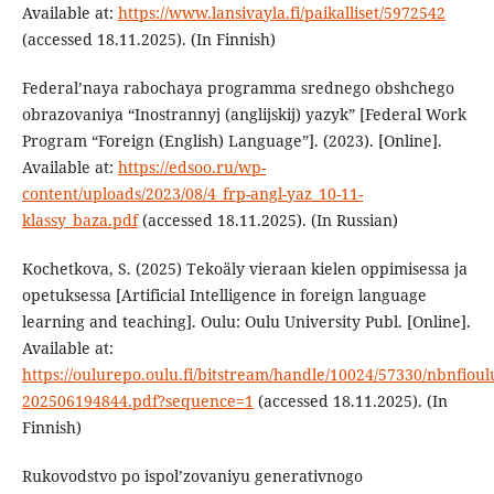
Available at:
https://www.lansivayla.fi/paikalliset/5972542
(accessed 18.11.2025). (In Finnish)
Federal’naya rabochaya programma srednego obshchego
obrazovaniya “Inostrannyj (anglijskij) yazyk” [Federal Work
Program “Foreign (English) Language”]. (2023). [Online].
Available at:
https://edsoo.ru/wp-
content/uploads/2023/08/4_frp-angl-yaz_10-11-
klassy_baza.pdf
(accessed 18.11.2025). (In Russian)
Kochetkova, S. (2025) Tekoäly vieraan kielen oppimisessa ja
opetuksessa [Artificial Intelligence in foreign language
learning and teaching]. Oulu: Oulu University Publ. [Online].
Available at:
https://oulurepo.oulu.fi/bitstream/handle/10024/57330/nbnfioul
202506194844.pdf?sequence=1
(accessed 18.11.2025). (In
Finnish)
Rukovodstvo po ispol’zovaniyu generativnogo